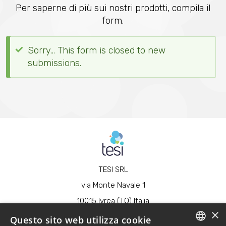
Per saperne di più sui nostri prodotti, compila il
form.
Sorry… This form is closed to new
Messaggio
submissions.
di
stato
TESI SRL
via Monte Navale 1
10015 Ivrea (TO) Italia
×
t. +39 0125 64.10.21
Questo sito web utilizza cookie