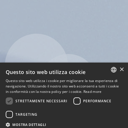
×
Questo sito web utilizza cookie
Questo sito web utilizza i cookie per migliorare la tua esperienza di
ENGLISH
navigazione. Utilizzando il nostro sito web acconsenti a tutti i cookie
in conformità con la nostra policy per i cookie.
Read more
ITALIAN
STRETTAMENTE NECESSARI
PERFORMANCE
TARGETING
MOSTRA DETTAGLI
1
2
3
4