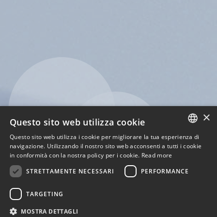
×
Questo sito web utilizza cookie
Questo sito web utilizza i cookie per migliorare la tua esperienza di
ENGLISH
navigazione. Utilizzando il nostro sito web acconsenti a tutti i cookie
in conformità con la nostra policy per i cookie.
Read more
ITALIAN
STRETTAMENTE NECESSARI
PERFORMANCE
TARGETING
MOSTRA DETTAGLI
1
2
3
4