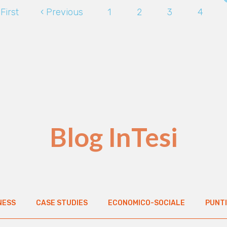
rima
First
Pagina
‹ Previous
Page
1
Page
2
Page
3
Page
4
agina
precedente
Blog InTesi
NESS
CASE STUDIES
ECONOMICO-SOCIALE
PUNTI