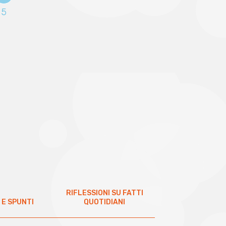
Pagina
5
attuale
RIFLESSIONI SU FATTI
 E SPUNTI
QUOTIDIANI