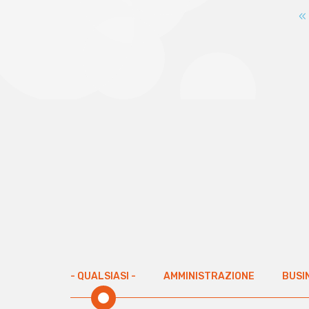
P
« 
Paginazione
p
- QUALSIASI -
AMMINISTRAZIONE
BUSI