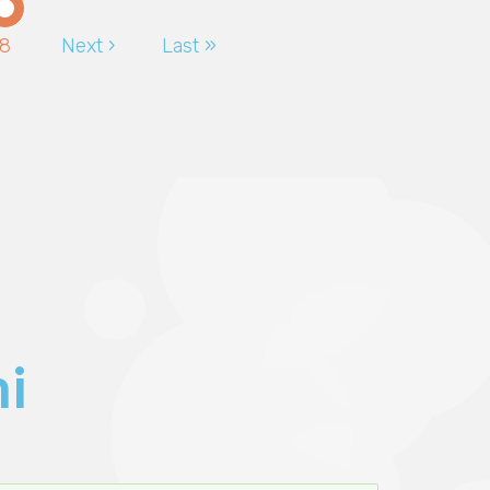
Page
8
Pagina
Next ›
Ultima
Last »
successiva
pagina
ni