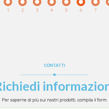
Page
1
Page
2
Page
3
Page
4
Page
5
Pagina
6
Page
7
attuale
CONTATTI
ichiedi informazio
Per saperne di più sui nostri prodotti, compila il form.