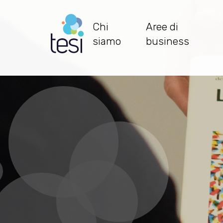
Salta
al
Chi
Aree di
contenuto
Navigazione
siamo
business
principale
principale