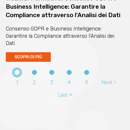
Business Intelligence: Garantire la
Compliance attraverso l'Analisi dei Dati
Consenso GDPR e Business Intelligence:
Garantire la Compliance attraverso l'Analisi dei
Dati
SCOPRI DI PIÙ
Pagina
1
Page
2
Page
3
Page
4
Page
5
Pagina
Next ›
Paginazione
attuale
successiva
Ultima
Last »
pagina