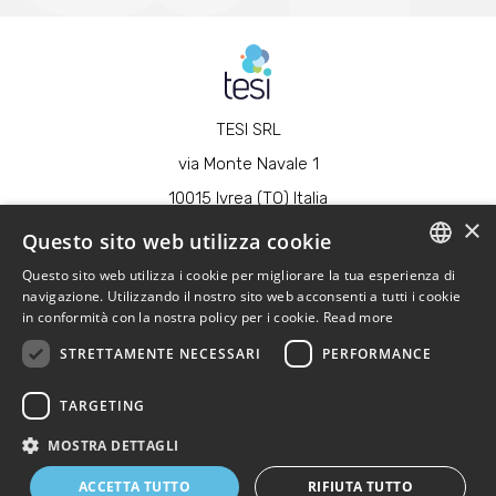
TESI SRL
via Monte Navale 1
10015 Ivrea (TO) Italia
×
t. +39 0125 64.10.21
Questo sito web utilizza cookie
P.IVA 01587580026
Questo sito web utilizza i cookie per migliorare la tua esperienza di
ENGLISH
navigazione. Utilizzando il nostro sito web acconsenti a tutti i cookie
info@tesi-ivrea.com
in conformità con la nostra policy per i cookie.
Read more
ITALIAN
STRETTAMENTE NECESSARI
PERFORMANCE
Linkedin
Facebook
Youtube
Social
Menu
TARGETING
Copyright © 2026 - Tesi SRL - All rights reserved
La società ha ricevuto benefici rientranti nel regime degli aiuti di
MOSTRA DETTAGLI
Stato e nel regime de minimis per i quali sussiste l’obbligo di
pubblicazione nel Registro Nazionale degli aiuti di Stato di cui all’art.
ACCETTA TUTTO
RIFIUTA TUTTO