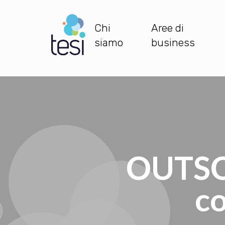
Salta
al
Chi
Aree di
contenuto
Navigazione
siamo
business
principale
principale
OUTSOU
co