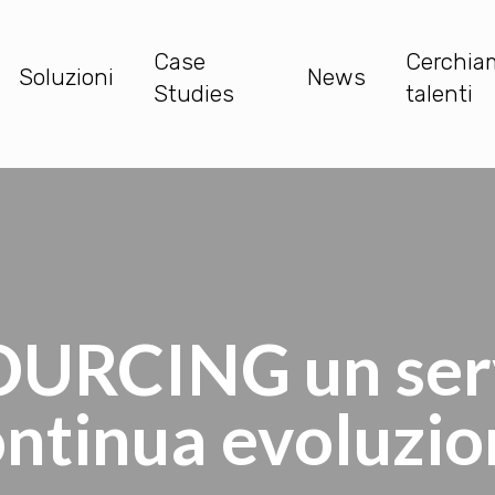
Case
Cerchia
Soluzioni
News
Studies
talenti
RCING un serv
ntinua evoluzi