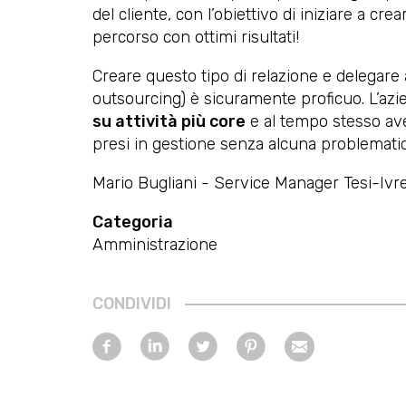
del cliente, con l’obiettivo di iniziare a cr
percorso con ottimi risultati!
Creare questo tipo di relazione e delegare a
outsourcing) è sicuramente proficuo. L’azi
su attività più core
e al tempo stesso aver
presi in gestione senza alcuna problematic
Mario Bugliani - Service Manager Tesi-Ivr
Categoria
Amministrazione
CONDIVIDI
Facebook
Linkedin
Twitter
Pinterest
E-
mail