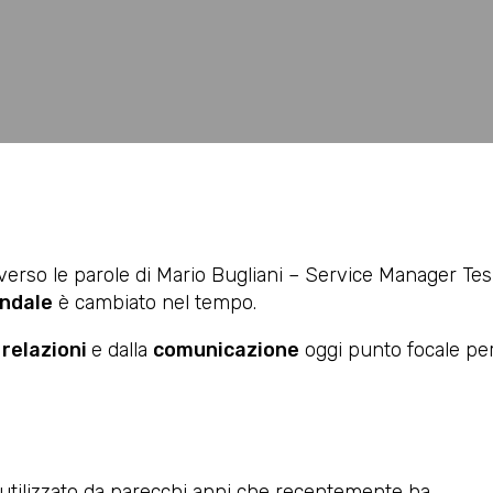
averso le parole di Mario Bugliani – Service Manager Tes
endale
è cambiato nel tempo.
e
relazioni
e dalla
comunicazione
oggi punto focale pe
utilizzato da parecchi anni che recentemente ha